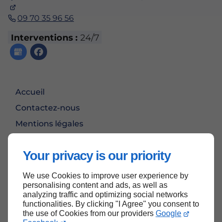
09 70 35 96 56
Interventions :
24/7
Accueil
Contactez-nous
Mentions légales
Plan du site
Your privacy is our priority
We use Cookies to improve user experience by
Haut de page
personalising content and ads, as well as
analyzing traffic and optimizing social networks
functionalities. By clicking "I Agree" you consent to
the use of Cookies from our providers
Google