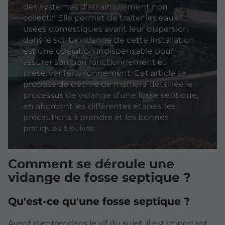
des systèmes d’assainissement non
collectif. Elle permet de traiter les eaux
usées domestiques avant leur dispersion
dans le sol. La vidange de cette installation
est une opération indispensable pour
assurer son bon fonctionnement et
préserver l’environnement. Cet article se
propose de décrire de manière détaillée le
processus de vidange d’une fosse septique,
en abordant les différentes étapes, les
précautions à prendre et les bonnes
pratiques à suivre.
Comment se déroule une
vidange de fosse septique ?
Qu'est-ce qu'une fosse septique ?
Avant d’entrer dans le vif du sujet, il est important